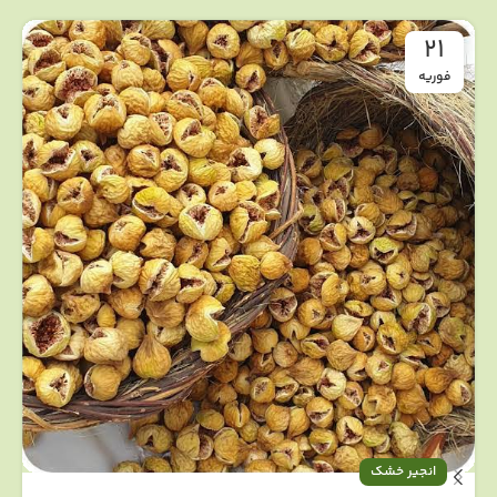
21
فوریه
انجیر خشک