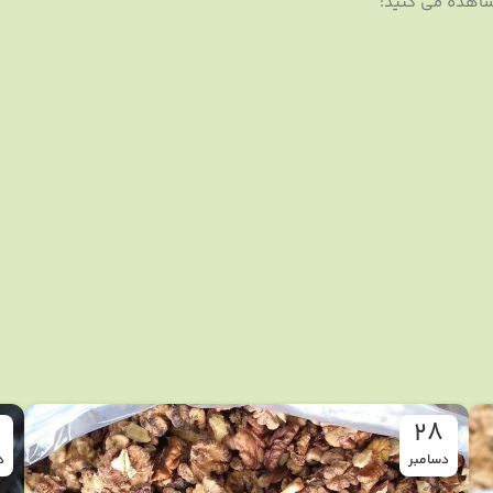
28
دسامبر
د