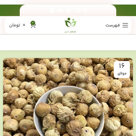
0
فهرست
0
تومان
16
جولای