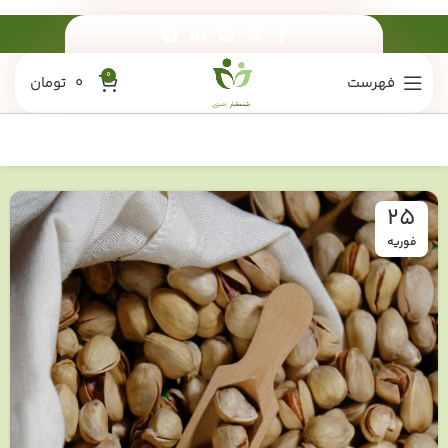
0
فهرست
0
تومان
25
فوریه