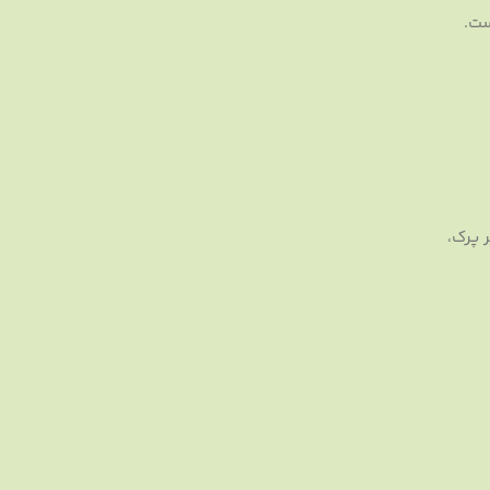
ست.
 پرک،