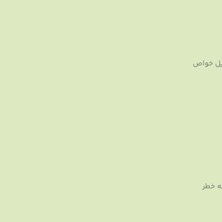
ست. این آجیل خواص
ه خطر