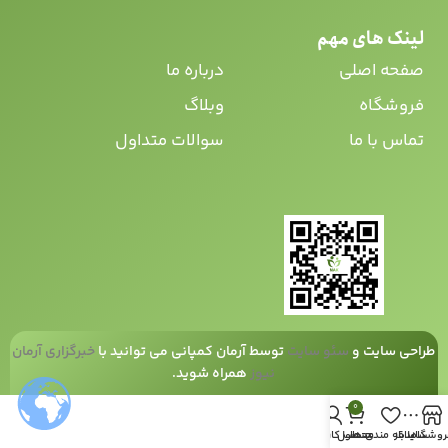
لینک های مهم
صفحه اصلی
درباره ما
فروشگاه
وبلاگ
تماس با ما
سوالات متداول
طراحی سایت
و
سئو سایت
توسط آرمان کمپانی می توانید با
خبرگزاری آرمان
نیوز
همراه شوید.
0
روشگاه
سایدبار
علاقه مندی ها
محصول
حساب کاربری من