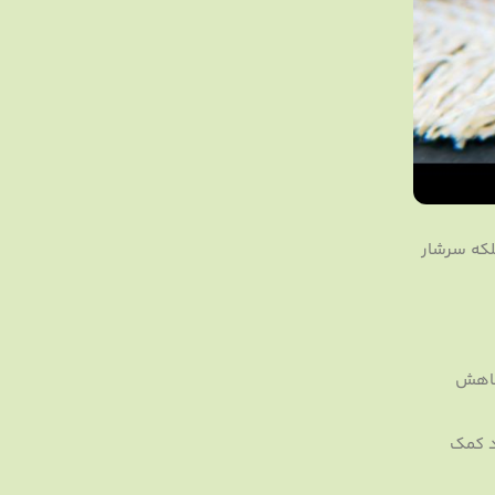
لکه سرشار
، مغز و کاهش
د کمک