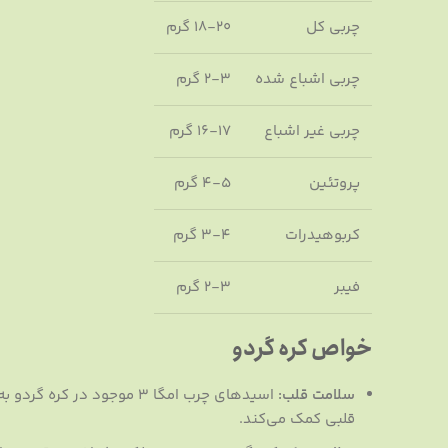
چربی کل
18-20 گرم
چربی اشباع شده
2-3 گرم
چربی غیر اشباع
16-17 گرم
پروتئین
4-5 گرم
کربوهیدرات
3-4 گرم
فیبر
2-3 گرم
خواص کره گردو
سلامت قلب:
اسیدهای چرب امگا 3 موجود
قلبی کمک می‌کند.