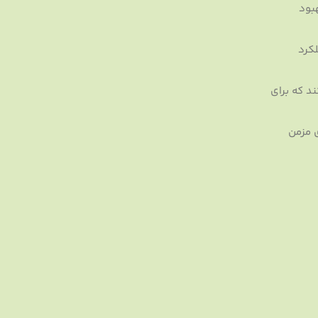
بود
لکرد
ش سطح کلسترول خوب (HDL) کمک می‌کند که برای
 مزمن