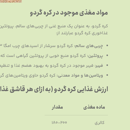
مواد مغذی موجود در کره گردو
کره گردو، به عنوان یک منبع غنی از چربی‌های سالم، پروتئی
غذاخوری کره گردو عبارتند از:
چربی‌های سالم:
کره گردو سرشار از اسیدهای چرب امگا 3 است که برای سلامت قلب، مغز و کاهش التهاب بسیار مفید است.
پروتئین:
کره گردو منبع خوبی از پروتئین گیاهی است که 
فیبر:
فیبر موجود در کره گردو به بهبود هضم غذا و تنظی
ویتامین‌ها و مواد معدنی:
کره گردو حاوی ویتامین‌های گروه B، ویتامین E، منگنز و مس است که برای عملکرد صحیح بدن ضرور
ارزش غذایی کره گردو (به ازای هر قاشق غذ
ماده مغذی
مقدار
کالری
180-200